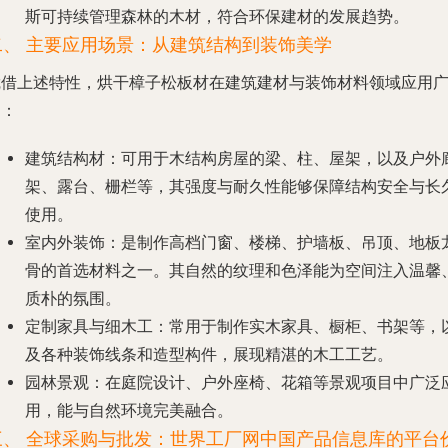
斯可持续管理森林的木材，符合环保建材的发展趋势。
二、 主要应用场景：从建筑结构到装饰美学
凭借上述特性，烘干樟子松板材在建筑建材与装饰材料领域应用
泛：
建筑结构材
：可用于木结构房屋的梁、柱、屋架，以及户外
架、露台、栅栏等，其强度与耐久性能够保障结构安全与长
使用。
室内外装饰
：是制作高档门窗、楼梯、护墙板、吊顶、地板
骨的首选材料之一。其自然的纹理和色泽能为空间注入温馨
质朴的氛围。
定制家具与细木工
：常用于制作实木家具、橱柜、书架等，
及各种装饰线条和造型构件，展现精湛的木工工艺。
园林景观
：在庭院设计、户外座椅、花箱等景观项目中广泛
用，能与自然环境完美融合。
三、 全球采购与批发：世界工厂网中国产品信息库的平台