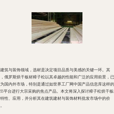
在建筑与装饰领域，选材是决定项目品质与美感的关键一环。其
中，俄罗斯烘干板材樟子松以其卓越的性能和广泛的应用前景，
成为国内外市场，特别是通过如世界工厂网中国产品信息库这样
B2B平台进行大宗采购的焦点产品。本文将深入探讨樟子松烘干板
的特性、应用，并分析其在建筑建材与装饰材料批发市场中的价
值。