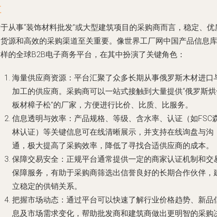
值
对于从事“装饰材料批发”或大型建筑项目的采购商而言，稳定、优
的货源和高效的采购渠道至关重要。像
世界工厂网中国产品信息
这样的全球B2B电子商务平台，在其中扮演了关键角色：
海量供应商资源
：平台汇聚了众多长期从事俄罗斯木材进口
加工的供应商。采购商可以一站式接触到大量提供“俄罗斯烘
板材樟子松”的厂家，方便进行比价、比质、比服务。
信息透明与效率
：产品规格、等级、含水率、认证（如FSC
林认证）等关键信息可在线清晰展示，并支持在线询盘与沟
通，极大提高了采购效率，降低了寻找合适供应商的成本。
保障交易安全
：正规平台通常提供一定的商家认证机制和交
保障服务，有助于采购商筛选出信誉良好的长期合作伙伴，
立稳定的供销关系。
把握市场动态
：通过平台可以快速了解行业价格趋势、新品
息及市场需求变化，帮助批发商和建筑商做出更明智的采购