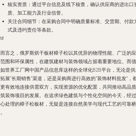
核实资质
：通过平台信息及线下核查，确认供应商的进出口
质、加工能力及行业信誉。
关注合同细节
：在采购合同中明确质量标准、交货期、付款
式及违约责任等条款。
##
总而言之，俄罗斯烘干板材樟子松以其优异的物理性能、广泛的
用范围和环保属性，在建筑建材与装饰领域占据着重要地位。而
助如世界工厂网中国产品信息库这样的全球化B2B平台，无论是供
拓展“长期销售”渠道，还是采购商进行高效的“装饰材料批发”，
能更有效地连接供需双方，实现资源的优化配置，共同推动高品
建筑装饰项目的发展。在追求绿色建筑与个性化空间的今天，经
精心处理的樟子松板材，无疑是连接自然美学与现代工艺的可靠
梁。