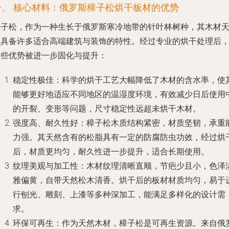
一、 核心材料：俄罗斯樟子松烘干板材的优势
樟子松，作为一种生长于俄罗斯寒冷地带的针叶林树种，其木材
生具备许多适合高端建筑与装饰的特性。经过专业的烘干处理后
这些优势被进一步固化与提升：
稳定性极佳
：科学的烘干工艺大幅降低了木材的含水率，使
能够更好地适应不同地区的温湿度环境，有效减少日后使用
的开裂、变形等问题，尺寸稳定性远超未烘干木材。
强度高、耐久性好
：樟子松木质结构紧密，材质坚韧，承重
力强。其天然含有的松脂具有一定的防腐防虫功效，经过烘
后，材质更均匀，耐久性进一步提升，适合长期使用。
纹理美观与加工性
：木材纹理清晰直顺，节疤少且小，色泽
雅偏黄，自带天然松木清香。烘干后的板材材质均匀，易于
行刨光、雕刻、上漆等多种深加工，能满足多样化的设计需
求。
环保可再生
：作为天然木材，樟子松是可再生资源。来自俄