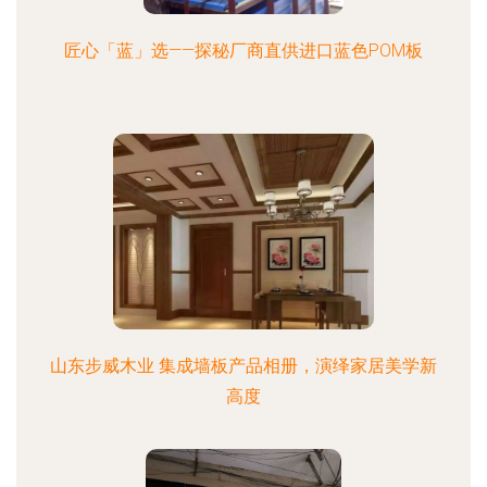
匠心「蓝」选——探秘厂商直供进口蓝色POM板
山东步威木业 集成墙板产品相册，演绎家居美学新
高度