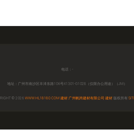
电话：-
地址：广州市南沙区丰泽东路106号X1301-G1028（仅限办公用途）（JM）
RIGHT © 2026
WWW.HL18180.COM
建材
广州帆跨建材有限公司
建材
版权所有
SI