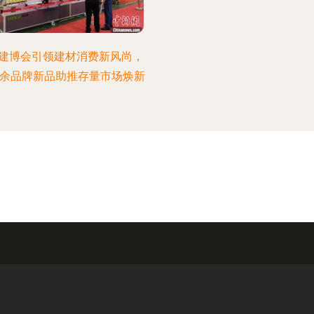
建博会引领建材消费新风尚，
00余品牌新品助推存量市场焕新